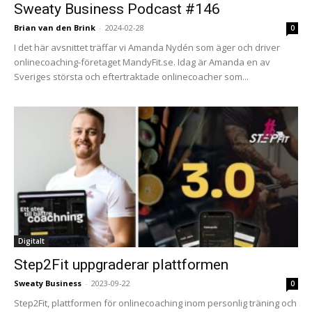
Sweaty Business Podcast #146
Brian van den Brink
-
2024-02-28
0
I det här avsnittet träffar vi Amanda Nydén som äger och driver
onlinecoaching-företaget MandyFit.se. Idag är Amanda en av
Sveriges största och eftertraktade onlinecoacher som...
Digitalt
Step2Fit uppgraderar plattformen
Sweaty Business
-
2023-09-22
0
Step2Fit, plattformen för onlinecoaching inom personlig träning och