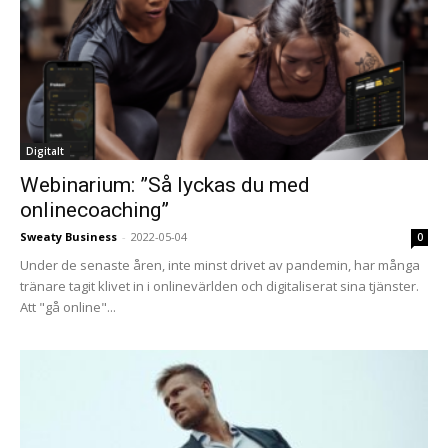
Digitalt
Webinarium: ”Så lyckas du med
onlinecoaching”
Sweaty Business
-
2022-05-04
0
Under de senaste åren, inte minst drivet av pandemin, har många
tränare tagit klivet in i onlinevärlden och digitaliserat sina tjänster.
Att "gå online"...