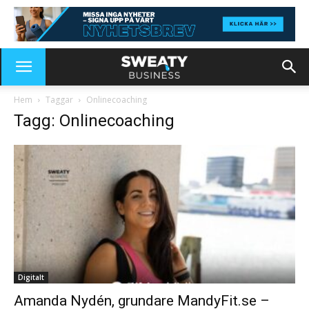
Hem
Taggar
Onlinecoaching
Tagg: Onlinecoaching
Digitalt
Amanda Nydén, grundare MandyFit.se –