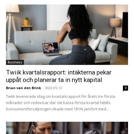
Business
Twiik kvartalsrapport: intäkterna pekar
uppåt och planerar ta in nytt kapital
Brian van den Brink
-
2022-05-13
0
Twiik levererade idag sin kvartalsrapport för årets tre första
månader och redovisar där sitt bästa första kvartal hittills.
Konsumentförsäljningen ökade med 181% jämfört med...