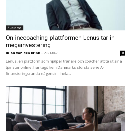
Business
Onlinecoaching-plattformen Lenus tar in
megainvestering
Brian van den Brink
-
2021-06-10
0
Lenus, en plattform som hjälper tränare och coacher att ta ut sina
tjänster online, har tagit hem Danmarks största serie A-
finansieringsrunda någonsin - hela...