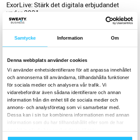
ExorLive: Stärk det digitala erbjudandet
under 2021
Sweaty Business
-
2021-02-25
0
Vi befinner oss i en period där träningsbranschen behöver ställa
om till mer digitala arbetssätt. Träningssektorn spelar en viktig roll
Samtycke
Information
Om
för folkhälsan och har...
Denna webbplats använder cookies
Vi använder enhetsidentifierare för att anpassa innehållet
och annonserna till användarna, tillhandahålla funktioner
för sociala medier och analysera vår trafik. Vi
vidarebefordrar även sådana identifierare och annan
information från din enhet till de sociala medier och
annons- och analysföretag som vi samarbetar med.
Dessa kan i sin tur kombinera informationen med annan
Digitalt
information som du har tillhandahållit eller som de har
Sweaty Business trendspaning 2021
samlat in när du har använt deras tjänster.
Brian van den Brink
-
2020-12-27
0