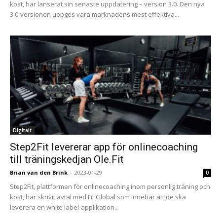
kost, har lanserat sin senaste uppdatering – version 3.0. Den nya
3.0-versionen uppges vara marknadens mest effektiva...
Digitalt
Step2Fit levererar app för onlinecoaching
till träningskedjan Ole.Fit
Brian van den Brink
-
2023-01-29
0
Step2Fit, plattformen för onlinecoaching inom personlig träning och
kost, har skrivit avtal med Fit Global som innebär att de ska
leverera en white label-applikation...