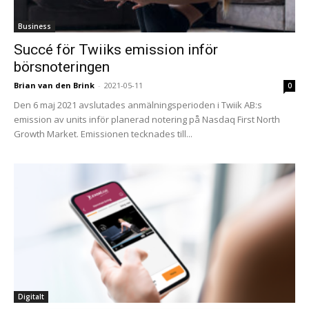
Business
Succé för Twiiks emission inför
börsnoteringen
Brian van den Brink
-
2021-05-11
0
Den 6 maj 2021 avslutades anmälningsperioden i Twiik AB:s
emission av units inför planerad notering på Nasdaq First North
Growth Market. Emissionen tecknades till...
Digitalt