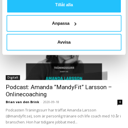
Efter att coronapandemin slog till i mitten av mars tog det oss inte
Tillåt alla
lång tid att inse att gymmet helt plötsligt fanns överallt där...
Anpassa
Avvisa
Digitalt
Podcast: Amanda ”MandyFit” Larsson –
Onlinecoaching
Brian van den Brink
-
2020-09-18
0
Podcasten Träningssurr har träffat Amanda Larsson
(@mandyfit.se), som är personlig tränare och life coach med 10 år i
branschen. Hon har tidigare jobbat med...