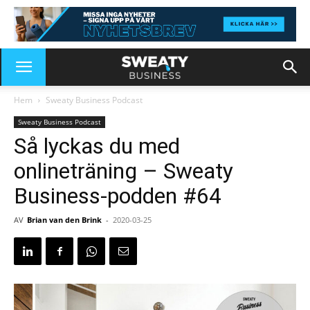
Hem
Sweaty Business Podcast
Sweaty Business Podcast
Så lyckas du med
onlineträning – Sweaty
Business-podden #64
AV
Brian van den Brink
-
2020-03-25