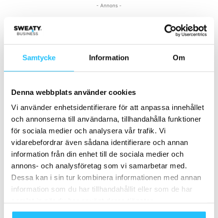
- Annons -
MEST POPULÄRA
Samtycke
Information
Om
Mirror – din personliga tränare i hemmet
2018-10-15
Denna webbplats använder cookies
Vi använder enhetsidentifierare för att anpassa innehållet
Zoezi bjuder in till inspirationsdag i Skåne
och annonserna till användarna, tillhandahålla funktioner
2025-08-28
för sociala medier och analysera vår trafik. Vi
vidarebefordrar även sådana identifierare och annan
information från din enhet till de sociala medier och
Friskis: Svenska folket rör sig mindre under
corona-pandemin än före
annons- och analysföretag som vi samarbetar med.
2021-01-24
Dessa kan i sin tur kombinera informationen med annan
information som du har tillhandahållit eller som de har
samlat in när du har använt deras tjänster.
5 saker som framgångsrikt bygger ditt
varumärke och skapar bättre affärer