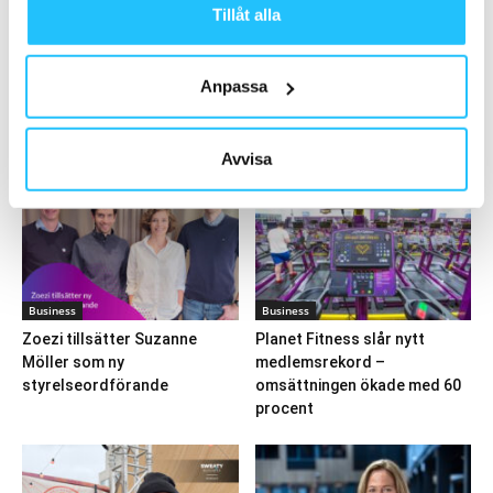
2018-02-19
Tillåt alla
Ladda fler
Anpassa
HETAST JUST NU
Avvisa
Business
Business
Zoezi tillsätter Suzanne
Planet Fitness slår nytt
Möller som ny
medlemsrekord –
styrelseordförande
omsättningen ökade med 60
procent