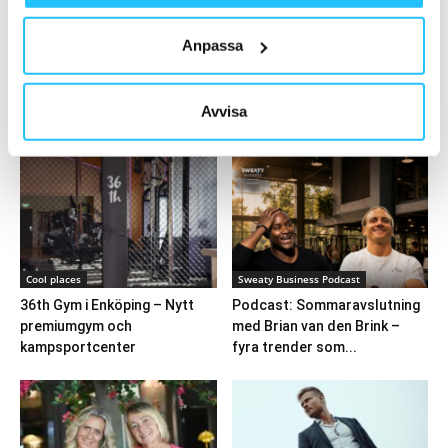
Anpassa
Ladda fler
Avvisa
HETAST JUST NU
Cool places
Sweaty Business Podcast
36th Gym i Enköping – Nytt
Podcast: Sommaravslutning
premiumgym och
med Brian van den Brink –
kampsportcenter
fyra trender som...