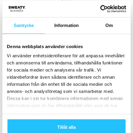
- Annons -
MEST POPULÄRA
Samtycke
Information
Om
Succéföretaget Sensopro lanseras i
Sverige
Denna webbplats använder cookies
2023-01-19
Vi använder enhetsidentifierare för att anpassa innehållet
och annonserna till användarna, tillhandahålla funktioner
Podcast: WeSports Group – strategi,
för sociala medier och analysera vår trafik. Vi
entreprenörskap och framtidens
fitnessmarknad
vidarebefordrar även sådana identifierare och annan
2025-10-29
information från din enhet till de sociala medier och
annons- och analysföretag som vi samarbetar med.
Pelotonchefer stäms för insiderhandel
Dessa kan i sin tur kombinera informationen med annan
2022-12-06
information som du har tillhandahållit eller som de har
samlat in när du har använt deras tjänster.
REPEAT FITNESS öppnar i Sverige
Tillåt alla
2018-08-29