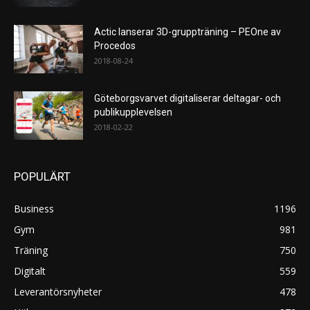
Actic lanserar 3D-gruppträning – PEOne av
Procedos
2018-08-24
Göteborgsvarvet digitaliserar deltagar- och
publikupplevelsen
2018-02-22
POPULÄRT
Business
1196
Gym
981
Träning
750
Digitalt
559
Leverantörsnyheter
478