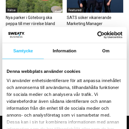
Hälsa
Featured
Nya parker i Göteborg ska
SATS söker vikarierande
peppa till mer rörelse bland
Marketing Manager
socioekonomiskt...
Samtycke
Information
Om
Marknadsföring
Business
Denna webbplats använder cookies
ASICS ny huvudsponsor till
Eleiko tar hem jätteavtal med
Vi använder enhetsidentifierare för att anpassa innehållet
Göteborgsvarvet
det Danska Försvaret
och annonserna till användarna, tillhandahålla funktioner
för sociala medier och analysera vår trafik. Vi
vidarebefordrar även sådana identifierare och annan
information från din enhet till de sociala medier och
annons- och analysföretag som vi samarbetar med.
Dessa kan i sin tur kombinera informationen med annan
information som du har tillhandahållit eller som de har