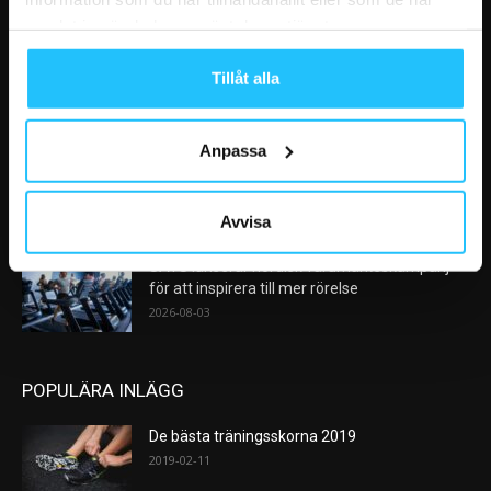
VÅRA FAVORITER
samlat in när du har använt deras tjänster.
Analys: Europas gymmarknad går in i en ny
Tillåt alla
konsolideringsfas – och...
2026-08-05
Anpassa
Sensopro förändrar vårt sätt att värma upp,
steg för steg
2026-08-04
Avvisa
SATS lanserar nordisk varumärkeskampanj
för att inspirera till mer rörelse
2026-08-03
POPULÄRA INLÄGG
De bästa träningsskorna 2019
2019-02-11