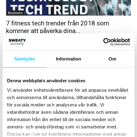
Business
7 fitness tech trender från 2018 som
kommer att påverka dina...
Norberto Lacourt
-
2018-02-06
0
Varje år släpper FIT-C (Fitness Industry Technology Council) sin
trendrapport om hur tech kommer att påverka vår industri
Samtycke
Information
Om
kommande år. 1. Användarvänlig design står inför...
Denna webbplats använder cookies
Vi använder enhetsidentifierare för att anpassa innehållet
och annonserna till användarna, tillhandahålla funktioner
för sociala medier och analysera vår trafik. Vi
vidarebefordrar även sådana identifierare och annan
information från din enhet till de sociala medier och
annons- och analysföretag som vi samarbetar med.
Gruppträning
Dessa kan i sin tur kombinera informationen med annan