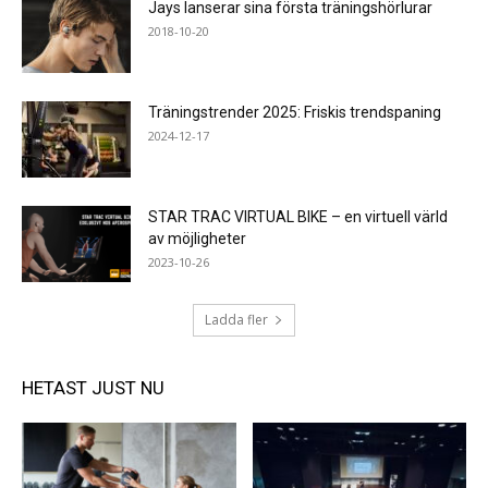
Jays lanserar sina första träningshörlurar
2018-10-20
Träningstrender 2025: Friskis trendspaning
2024-12-17
STAR TRAC VIRTUAL BIKE – en virtuell värld
av möjligheter
2023-10-26
Ladda fler
HETAST JUST NU