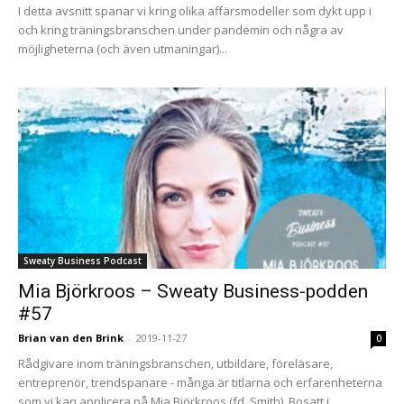
I detta avsnitt spanar vi kring olika affärsmodeller som dykt upp i
och kring träningsbranschen under pandemin och några av
möjligheterna (och även utmaningar)...
Sweaty Business Podcast
Mia Björkroos – Sweaty Business-podden
#57
Brian van den Brink
-
2019-11-27
0
Rådgivare inom träningsbranschen, utbildare, föreläsare,
entreprenör, trendspanare - många är titlarna och erfarenheterna
som vi kan applicera på Mia Björkroos (fd. Smith). Bosatt i...