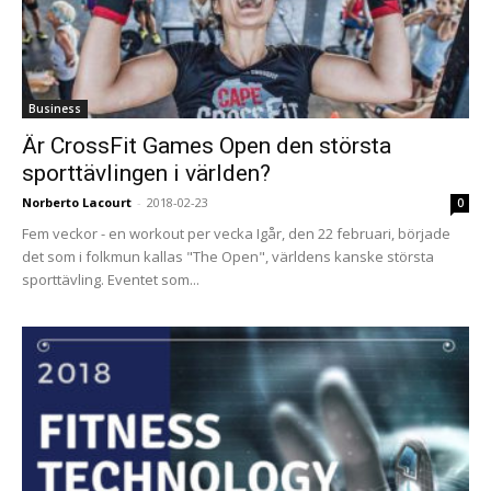
Business
Är CrossFit Games Open den största
sporttävlingen i världen?
Norberto Lacourt
-
2018-02-23
0
Fem veckor - en workout per vecka Igår, den 22 februari, började
det som i folkmun kallas "The Open", världens kanske största
sporttävling. Eventet som...