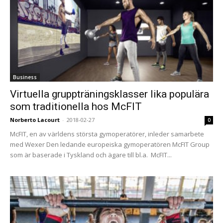
Business
Virtuella gruppträningsklasser lika populära
som traditionella hos McFIT
Norberto Lacourt
-
2018-02-27
0
McFIT, en av världens största gymoperatörer, inleder samarbete
med Wexer Den ledande europeiska gymoperatören McFIT Group
som är baserade i Tyskland och ägare till bl.a. McFIT...