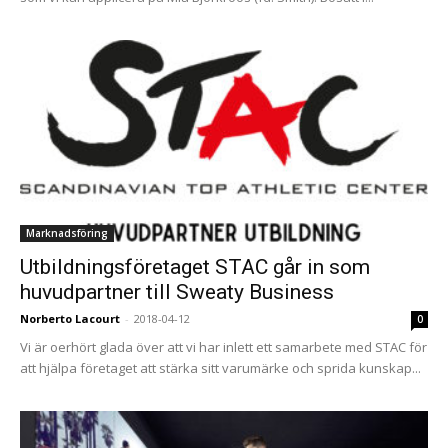
Marknadsföring
Utbildningsföretaget STAC går in som
huvudpartner till Sweaty Business
Norberto Lacourt
-
2018-04-12
0
Vi är oerhört glada över att vi har inlett ett samarbete med STAC för
att hjälpa företaget att stärka sitt varumärke och sprida kunskap...