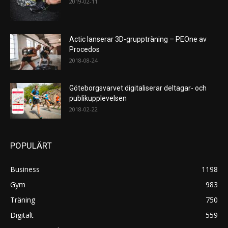
2019-02-11
Actic lanserar 3D-gruppträning – PEOne av
Procedos
2018-08-24
Göteborgsvarvet digitaliserar deltagar- och
publikupplevelsen
2018-02-22
POPULÄRT
Business
1198
Gym
983
Träning
750
Digitalt
559