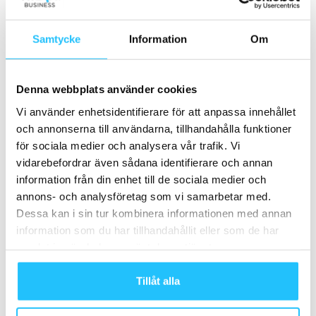
behov för”, avslutar Geir Arne Bjune.
Intresserad av en liknande lösning för ditt gym?
Samtycke
Information
Om
Kontakta ExorLive på 08 – 525 034 08
eller
forsaljning@exorlive.com
.
Denna webbplats använder cookies
Läs mer om ExorLivs lösningar
här >>
Vi använder enhetsidentifierare för att anpassa innehållet
och annonserna till användarna, tillhandahålla funktioner
för sociala medier och analysera vår trafik. Vi
vidarebefordrar även sådana identifierare och annan
information från din enhet till de sociala medier och
annons- och analysföretag som vi samarbetar med.
TAGGAR
ExorLive
Geir Arne Bjune
Spenst
Dessa kan i sin tur kombinera informationen med annan
information som du har tillhandahållit eller som de har
samlat in när du har använt deras tjänster.
Tillåt alla