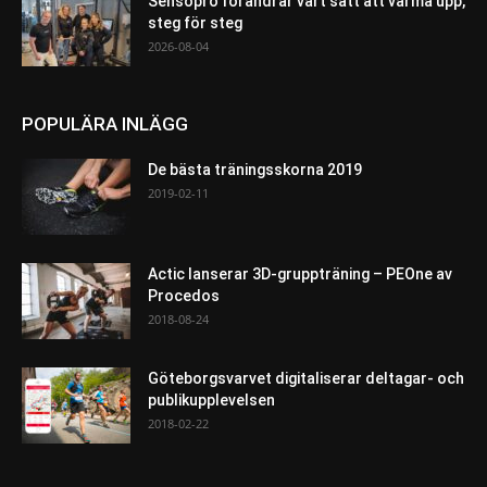
Sensopro förändrar vårt sätt att värma upp,
steg för steg
2026-08-04
POPULÄRA INLÄGG
De bästa träningsskorna 2019
2019-02-11
Actic lanserar 3D-gruppträning – PEOne av
Procedos
2018-08-24
Göteborgsvarvet digitaliserar deltagar- och
publikupplevelsen
2018-02-22