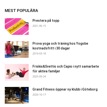
MEST POPULÄRA
Prestera på topp
2021-06-15
Prova yoga och träning hos Yogobe
kostnadsfritt i 30 dagar
2019-03-18
Friskis&Svettis och Capio i nytt samarbete
för aktiva familjer
2025-09-24
Grand Fitness öppnar ny klubb i Göteborg
2020-10-17