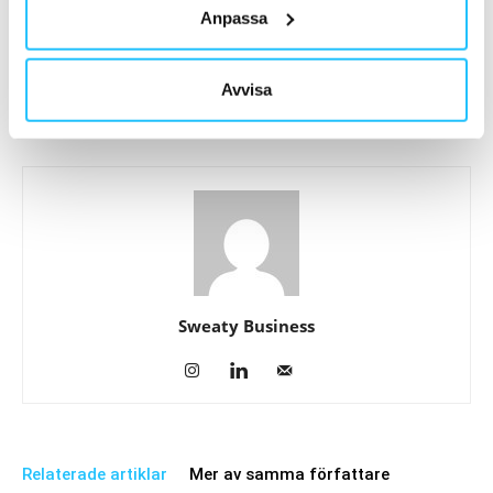
Anpassa
Förra artikeln
Nästa artikel
Så tränar du bort risken för
Weight Trainer-coacher skapar
svår covid
hållbara livsstilsförändringar åt
Avvisa
sina klienter
Sweaty Business
Relaterade artiklar
Mer av samma författare