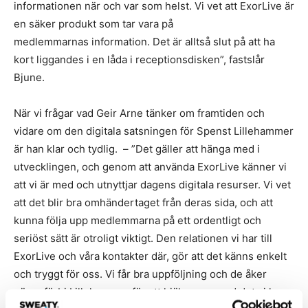
informationen när och var som helst. Vi vet att ExorLive är
en säker produkt som tar vara på
medlemmarnas information. Det är alltså slut på att ha
kort liggandes i en låda i receptionsdisken”, fastslår
Bjune.
När vi frågar vad Geir Arne tänker om framtiden och
vidare om den digitala satsningen för Spenst Lillehammer
är han klar och tydlig. – ”Det gäller att hänga med i
utvecklingen, och genom att använda ExorLive känner vi
att vi är med och utnyttjar dagens digitala resurser. Vi vet
att det blir bra omhändertaget från deras sida, och att
kunna följa upp medlemmarna på ett ordentligt och
seriöst sätt är otroligt viktigt. Den relationen vi har till
ExorLive och våra kontakter där, gör att det känns enkelt
och tryggt för oss. Vi får bra uppföljning och de åker
gärna förbi Lillehammer för att hjälpa oss med det vi har