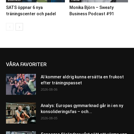
SATS öppnar 6 nya
Monika Björn – Sweaty
träningscenter och padel
Business Podcast #91
VÅRA FAVORITER
AI kommer aldrig kunna ersätta en frukost
efter träningspasset
2026-08-06
Analys: Europas gymmarknad går in i en ny
konsolideringsfas – och...
2026-08-05