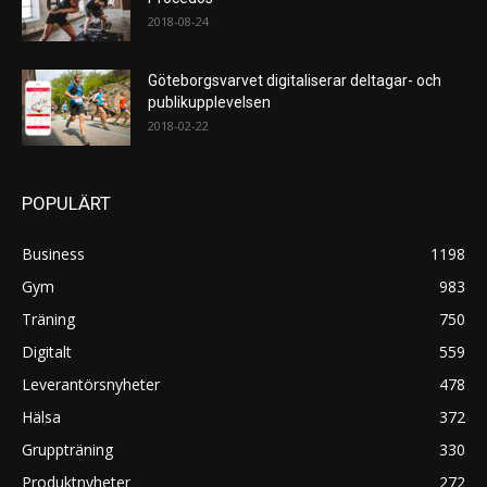
2018-08-24
Göteborgsvarvet digitaliserar deltagar- och
publikupplevelsen
2018-02-22
POPULÄRT
Business
1198
Gym
983
Träning
750
Digitalt
559
Leverantörsnyheter
478
Hälsa
372
Gruppträning
330
Produktnyheter
272