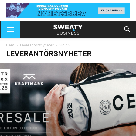
Hem
Leverantörsnyheter
Sid 46
LEVERANTÖRSNYHETER