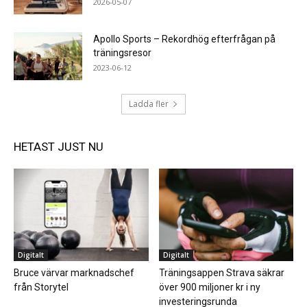
2026-05-07
Apollo Sports – Rekordhög efterfrågan på
träningsresor
2023-06-12
Ladda fler
HETAST JUST NU
Digitalt
Digitalt
Bruce värvar marknadschef
Träningsappen Strava säkrar
från Storytel
över 900 miljoner kr i ny
investeringsrunda