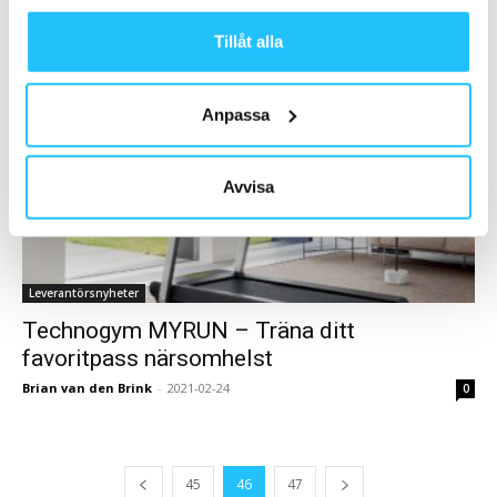
på ett helt nytt sätt!
Sweaty Business
-
2021-03-01
0
Tillåt alla
Anpassa
Avvisa
Leverantörsnyheter
Technogym MYRUN – Träna ditt
favoritpass närsomhelst
Brian van den Brink
-
2021-02-24
0
45
46
47