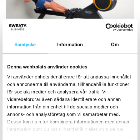
Leverantörsnyheter
Actic väljer Qicraft/Technogym som partner
för träningsutrustning
Samtycke
Information
Om
Brian van den Brink
-
2021-03-12
0
Denna webbplats använder cookies
Vi använder enhetsidentifierare för att anpassa innehållet
och annonserna till användarna, tillhandahålla funktioner
för sociala medier och analysera vår trafik. Vi
vidarebefordrar även sådana identifierare och annan
information från din enhet till de sociala medier och
annons- och analysföretag som vi samarbetar med.
Dessa kan i sin tur kombinera informationen med annan
Leverantörsnyheter
information som du har tillhandahållit eller som de har
Fusion Team Training – funktionell träning
samlat in när du har använt deras tjänster.