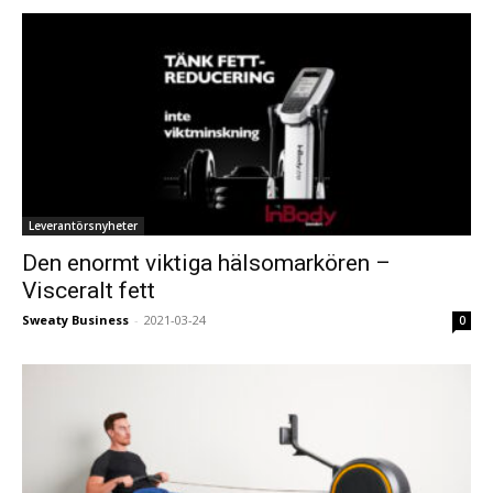
Leverantörsnyheter
Den enormt viktiga hälsomarkören –
Visceralt fett
Sweaty Business
-
2021-03-24
0