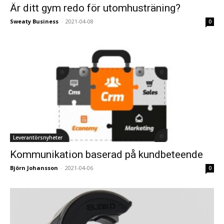
Är ditt gym redo för utomhusträning?
Sweaty Business
-
2021-04-08
0
Leverantörsnyheter
Kommunikation baserad på kundbeteende
Björn Johansson
-
2021-04-06
0