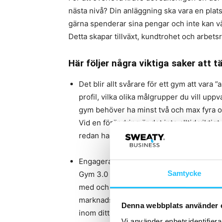
nästa nivå? Din anläggning ska vara en plats
gärna spenderar sina pengar och inte kan vän
Detta skapar tillväxt, kundtrohet och arbetsr
Här följer några viktiga saker att t
Det blir allt svårare för ett gym att vara ”
profil, vilka olika målgrupper du vill upp
gym behöver ha minst två och max fyra ol
Vid en förändring är det inte alltid viktigt
redan har.
Engagera dina befintliga och tilltänkta k
Samtycke
Gym 3.0 ska se ut och vad den skall inneh
med och bestämma? Det är ju dock de som
marknadsundersökning under temat ”Hjälp
Denna webbplats använder 
inom ditt upptagningsområde och låt dem 
Vi använder enhetsidentifierar