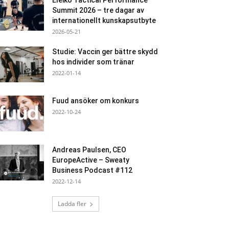
Eleiko Tactical Performance
Summit 2026 – tre dagar av
internationellt kunskapsutbyte
2026-05-21
Studie: Vaccin ger bättre skydd
hos individer som tränar
2022-01-14
Fuud ansöker om konkurs
2022-10-24
Andreas Paulsen, CEO
EuropeActive – Sweaty
Business Podcast #112
2022-12-14
Ladda fler