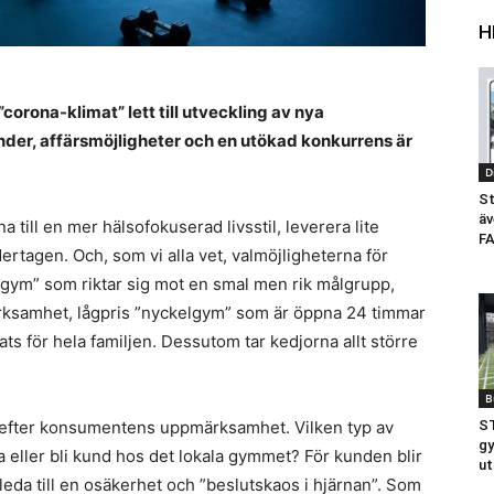
H
corona-klimat” lett till utveckling av nya
der, affärsmöjligheter och en utökad konkurrens är
D
St
äv
a till en mer hälsofokuserad livsstil, leverera lite
F
rtagen. Och, som vi alla vet, valmöjligheterna för
xgym” som riktar sig mot en smal men rik målgrupp,
erksamhet, lågpris ”nyckelgym” som är öppna 24 timmar
ats för hela familjen. Dessutom tar kedjorna allt större
B
v efter konsumentens uppmärksamhet. Vilken typ av
ST
gy
a eller bli kund hos det lokala gymmet? För kunden blir
ut
n leda till en osäkerhet och ”beslutskaos i hjärnan”. Som