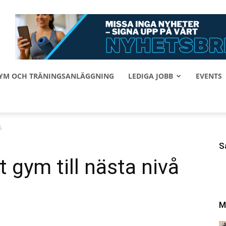
 GYM OCH TRÄNINGSANLÄGGNING
LEDIGA JOBB
EVENTS
å
S
t gym till nästa nivå
M