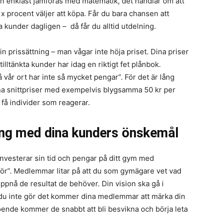
kan enklast jämföras med matematik, det handlar om att
 x procent väljer att köpa. Får du bara chansen att
 kunder dagligen – då får du alltid utdelning.
in prissättning – man vågar inte höja priset. Dina priser
 tilltänkta kunder har idag en riktigt fet plånbok.
på vår ort har inte så mycket pengar”. För det är lång
dina snittpriser med exempelvis blygsamma 50 kr per
få individer som reagerar.
lang med dina kunders önskemål
investerar sin tid och pengar på ditt gym med
gör”. Medlemmar litar på att du som gymägare vet vad
uppnå de resultat de behöver. Din vision ska gå i
u inte gör det kommer dina medlemmar att märka din
oende kommer de snabbt att bli besvikna och börja leta