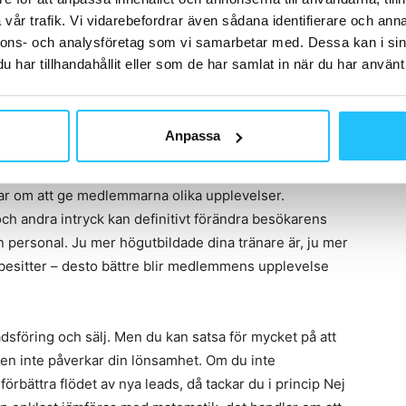
vår trafik. Vi vidarebefordrar även sådana identifierare och anna
aliserar ditt nya utrymme kommer den självklara frågan
nnons- och analysföretag som vi samarbetar med. Dessa kan i sin
u en funktionell yta, kanske något för kropp och
har tillhandahållit eller som de har samlat in när du har använt 
io träning eller skall det vara stretch och relax? Välj
 samma yta fungerar aldrig. Och bli yteffektiv – du måste
 förväntar dig i flödet där medlemmarna cirkulerar.
Anpassa
 storlek.
lar om att ge medlemmarna olika upplevelser.
g och andra intryck kan definitivt förändra besökarens
in personal. Ju mer högutbildade dina tränare är, ju mer
esitter – desto bättre blir medlemmens upplevelse
dsföring och sälj. Men du kan satsa för mycket på att
gen inte påverkar din lönsamhet. Om du inte
förbättra flödet av nya leads, då tackar du i princip Nej