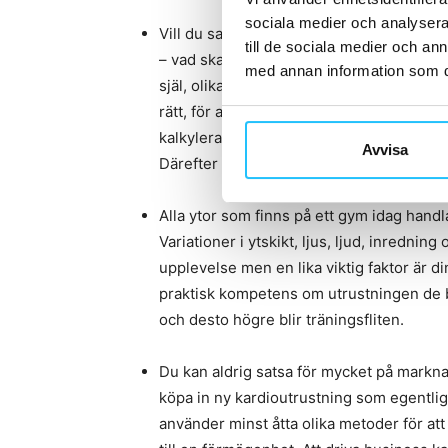
sociala medier och analysera 
Vill du satsa på nya ytor? När du då visu
till de sociala medier och a
– vad skall den användas till? Planerar d
med annan information som du 
själ, olika rum för grupp PT, fokus på kard
rätt, för att försöka göra ”allt” på en och
kalkylera med hur många personer som du
Avvisa
Därefter bestämmer du behovet av ytans
Alla ytor som finns på ett gym idag hand
Variationer i ytskikt, ljus, ljud, inrednin
upplevelse men en lika viktig faktor är d
praktisk kompetens om utrustningen de b
och desto högre blir träningsfliten.
Du kan aldrig satsa för mycket på markna
köpa in ny kardioutrustning som egentli
använder minst åtta olika metoder för att 