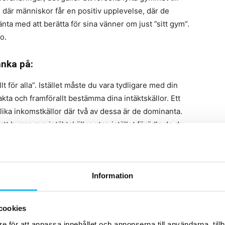
 där människor får en positiv upplevelse, där de
ta med att berätta för sina vänner om just ”sitt gym”.
o.
änka på:
allt för alla”. Istället måste du vara tydligare med din
vakta och framförallt bestämma dina intäktskällor. Ett
ika inkomstkällor där två av dessa är de dominanta.
 att bygga nya intäktskällor utan istället förädla de du
under. Ja, du har säkert egna tankar om hur ditt nya
Information
ålla. Men är det inte bättre att dina kunder får vara
 ska betala för kalaset. Gör en
 oss att skapa ort x bästa gym”. Engagera invånarna
cookies
ge dig indikationer på hur ditt Gym 3.0 ska se ut.
e för att anpassa innehållet och annonserna till användarna, tillh