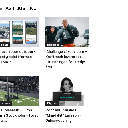
ETAST JUST NU
igitalt
Business
rava köper outdoor-
iChallenge växer vidare –
entyrsplattformen
Kraftmark levererade
ATMAP
utrustningen för tredje
året i...
usiness
Digitalt
C planerar 100 nya
Podcast: Amanda
m i Stockholm – först
”MandyFit” Larsson –
 är...
Onlinecoaching