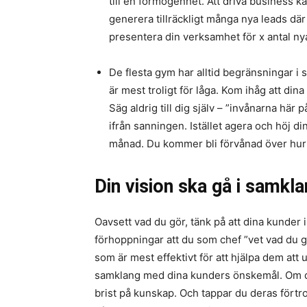
till en förmögenhet. Att driva business 
generera tillräckligt många nya leads där
presentera din verksamhet för x antal nya
De flesta gym har alltid begränsningar i s
är mest troligt för låga. Kom ihåg att dina
Säg aldrig till dig själv – ”invånarna här 
ifrån sanningen. Istället agera och höj 
månad. Du kommer bli förvånad över hur 
Din vision ska gå i samk
Oavsett vad du gör, tänk på att dina kunder 
förhoppningar att du som chef ”vet vad du 
som är mest effektivt för att hjälpa dem att 
samklang med dina kunders önskemål. Om d
brist på kunskap. Och tappar du deras förtr