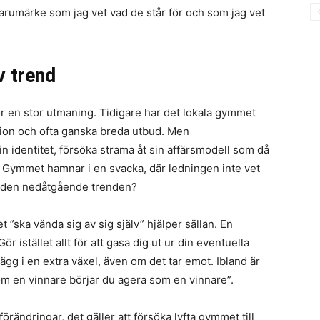
varumärke som jag vet vad de står för och som jag vet
v trend
r en stor utmaning. Tidigare har det lokala gymmet
sion och ofta ganska breda utbud. Men
in identitet, försöka strama åt sin affärsmodell som då
der. Gymmet hamnar i en svacka, där ledningen inte vet
r den nedåtgående trenden?
t ”ska vända sig av sig själv” hjälper sällan. En
 istället allt för att gasa dig ut ur din eventuella
lägg i en extra växel, även om det tar emot. Ibland är
om en vinnare börjar du agera som en vinnare”.
örändringar, det gäller att försöka lyfta gymmet till