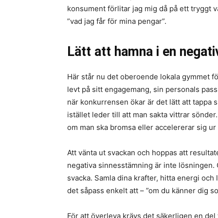
konsument förlitar jag mig då på ett tryggt 
”vad jag får för mina pengar”.
Lätt att hamna i en negati
Här står nu det oberoende lokala gymmet fö
levt på sitt engagemang, sin personals pas
när konkurrensen ökar är det lätt att tappa s
istället leder till att man sakta vittrar sön
om man ska bromsa eller accelererar sig u
Att vänta ut svackan och hoppas att resultate
negativa sinnesstämning är inte lösningen. Gör
svacka. Samla dina krafter, hitta energi och 
det såpass enkelt att – ”om du känner dig s
För att överleva krävs det säkerligen en del f