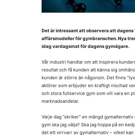
Det är intressant att observera att dagens ”
affärsmodeller för gymbranschen. Nya tren
idag vardagsmat för dagens gymägare.
Vår industri handlar om att inspirera kundern
resultat och få kunden att känna sig omhände
kunden är större än någonsin. Det finns ”ly
aktörer som erbjuder en kraftigt nischad v
och stora fullservice gym som vill vara en pl
marknadsandelar.
Varje dag ”skriker” en mängd gymalternati
gym ska jag välja? Ska jag hoppa på en kedj
det ett virrvarr av gymalternativ – vilket ka