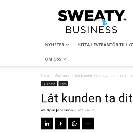
Sweaty
Business
NYHETER
HITTA LEVERANTÖR TILL
OM OSS
Hem
Business
Låt kunden ta ditt gym till nästa niv
Business
Gym
Låt kunden ta dit
AV
Björn Johansson
-
2021-02-09